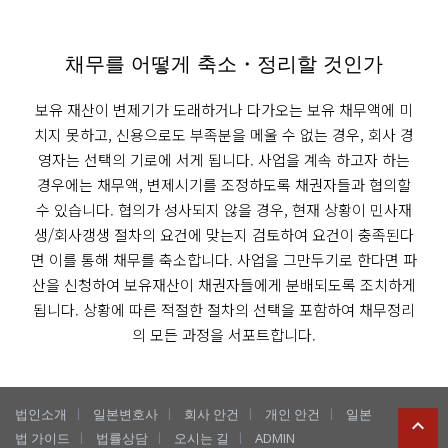
채무를 어떻게 축소・정리할 것인가
보유 재산이 변제기가 도래하거나 다가오는 보유 채무액에 미
치지 못하고,
신용으로도 부족분을 메울 수 없는 경우, 회사 경
영자는 선택의 기로에 서게 됩니다.
사업을 계속 하고자 하는
경우에는 채무액, 변제시기를 조정하도록 채권자들과 협의할
수 있습니다.
협의가 성사되지 않을 경우, 현재 상황이 민사재
생/회사갱생 절차의 요건에 맞는지 검토하여
요건이 충족된다
면 이를 통해 채무를 축소합니다.
사업을 그만두기로 한다면 파
산을 신청하여 보유재산이 채권자들에게 분배되도록 조치하게
됩니다.
상황에 따른 적절한 절차의 선택을 포함하여 채무정리
의 모든 과정을 서포트합니다.
ㅣ
ㅣ
ㅣ
ㅣ
법인소개
일본변호사
회사 안건
개인 안건
일본

ㅣ
ㅣ
ㅣ
법 가이드
법률상담
오시는 길
ADMIN