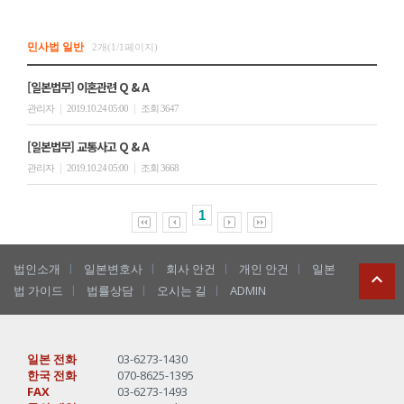
민사법 일반
2개(1/1페이지)
[일본법무] 이혼관련 Q & A
|
|
관리자
2019.10.24 05:00
조회 3647
[일본법무] 교통사고 Q & A
|
|
관리자
2019.10.24 05:00
조회 3668
1
ㅣ
ㅣ
ㅣ
ㅣ
법인소개
일본변호사
회사 안건
개인 안건
일본

ㅣ
ㅣ
ㅣ
법 가이드
법률상담
오시는 길
ADMIN
일본 전화
03-6273-1430
한국 전화
070-8625-1395
FAX
03-6273-1493